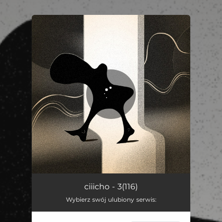
You're all set!
3(116)
02:59
ciiicho - 3(116)
Wybierz swój ulubiony serwis: