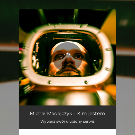
.
You're all set!
Kim jestem
03:30
Michał Madajczyk - Kim jestem
Wybierz swój ulubiony serwis