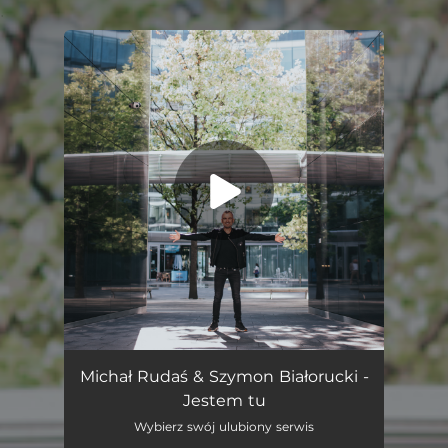
.
You're all set!
Jestem Tu
03:51
Michał Rudaś & Szymon Białorucki -
Jestem tu
Wybierz swój ulubiony serwis