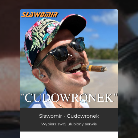
.
You're all set!
Cudowronek
03:28
Sławomir - Cudowronek
Wybierz swój ulubiony serwis