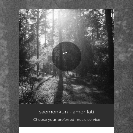
.
You're all set!
amor fati
03:13
saemonkun - amor fati
Choose your preferred music service