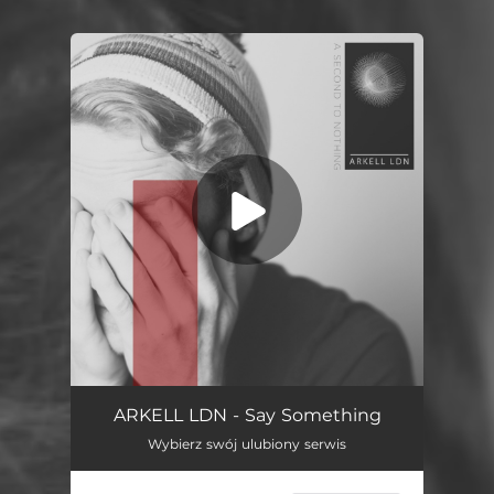
You're all set!
Say Something
03:32
ARKELL LDN - Say Something
Wybierz swój ulubiony serwis