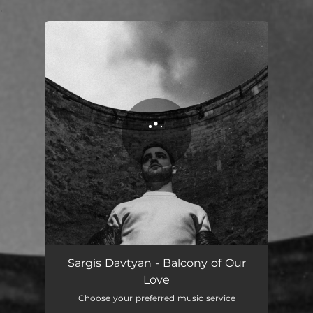
.
You're all set!
Balcony of Our Love
03:00
Sargis Davtyan - Balcony of Our
Love
Choose your preferred music service