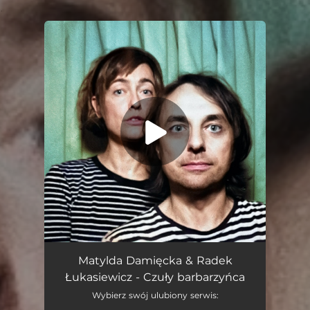
.
You're all set!
Czuły Barbarzyńca
03:40
Matylda Damięcka & Radek
Łukasiewicz - Czuły barbarzyńca
Wybierz swój ulubiony serwis: