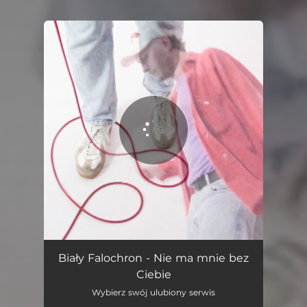
You're all set!
Nie ma mnie bez Ciebie
02:44
Biały Falochron - Nie ma mnie bez
Ciebie
Wybierz swój ulubiony serwis