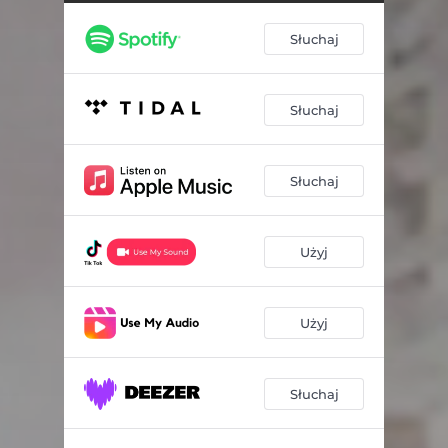
Słuchaj
Słuchaj
Słuchaj
Użyj
Użyj
Słuchaj