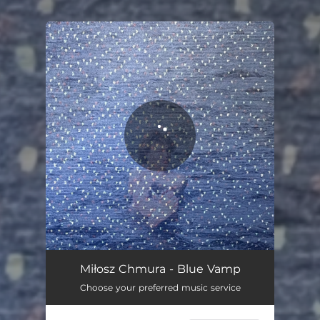
You're all set!
Blue Vamp
04:58
Miłosz Chmura - Blue Vamp
Choose your preferred music service