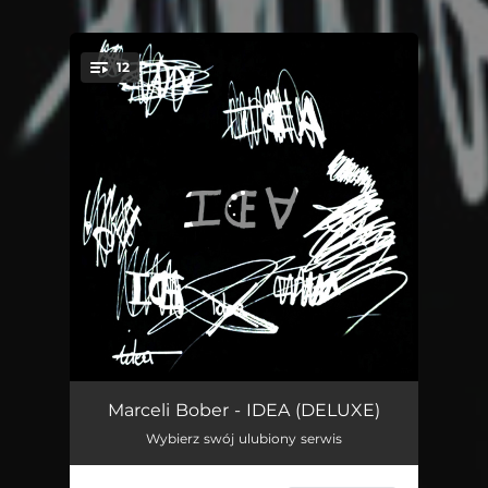
12
You're all set!
Światło
03:04
Marceli Bober - IDEA (DELUXE)
Wybierz swój ulubiony serwis
25h
02:53