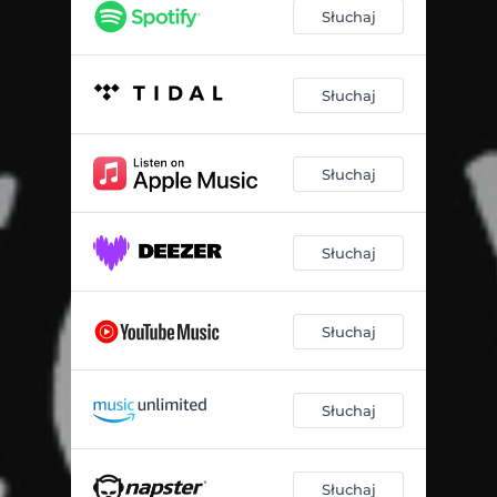
Ideał
03:12
Słuchaj
Wola Nieba
02:28
Wezmę Butelkę
02:20
Słuchaj
Glina
02:34
Słuchaj
Bool
01:32
Tłok
02:18
Słuchaj
Węch
03:24
Tylko jedno
02:05
Słuchaj
Bonblu
02:28
Cały czas próbuję
01:56
Słuchaj
Słuchaj