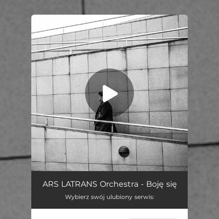
You're all set!
Boję Się
03:31
ARS LATRANS Orchestra - Boję się
Wybierz swój ulubiony serwis: