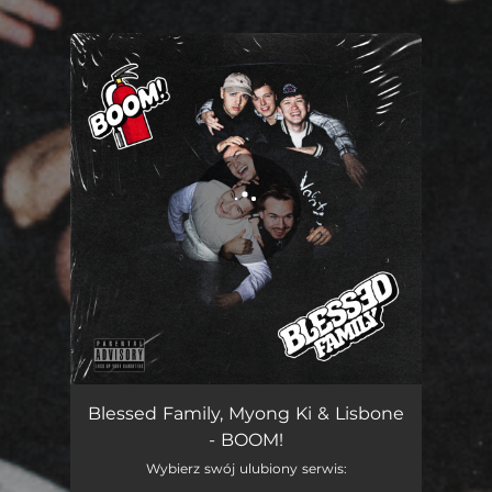
.
You're all set!
BOOM!
02:38
Blessed Family, Myong Ki & Lisbone
- BOOM!
Wybierz swój ulubiony serwis: