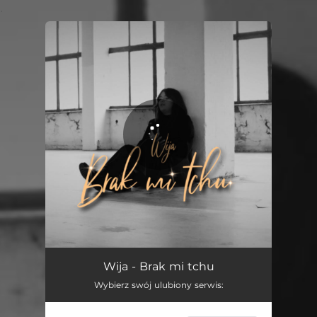
.
You're all set!
Brak mi tchu
03:03
Wija - Brak mi tchu
Wybierz swój ulubiony serwis: