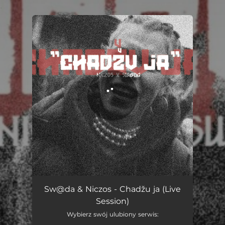
.
You're all set!
Chadžu ja (Live Session)
03:18
Sw@da & Niczos - Chadžu ja (Live
Session)
Wybierz swój ulubiony serwis: