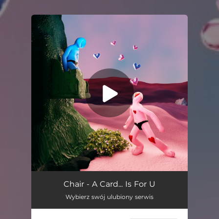
.
You're all set!
A Card... Is For U
01:36
Chair - A Card... Is For U
Wybierz swój ulubiony serwis