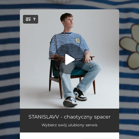
.
7
You're all set!
Uwolnij Mnie
02:00
STANISLAVV - chaotyczny spacer
Wybierz swój ulubiony serwis
Nie Poróżni
02:10