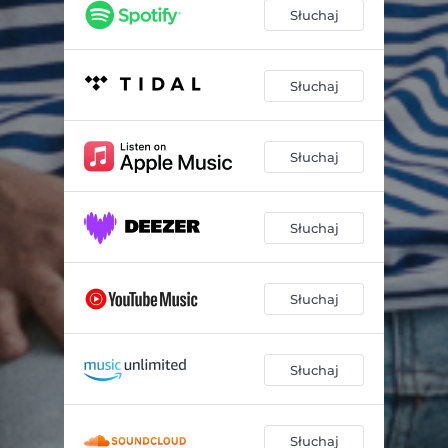
22
03:06
Słuchaj
Mam Dosyć
02:32
Wróć
03:27
Słuchaj
Pójdę Już
03:25
Słuchaj
Mnie Tu Już Nie Będzie
01:52
Słuchaj
Słuchaj
Słuchaj
Słuchaj