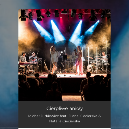
.
You're all set!
Cierpliwe anioły (feat. Diana Ciecierska & Natalia Ciecierska)
04:39
Cierpliwe anioły
Michał Jurkiewicz feat. Diana Ciecierska &
Natalia Ciecierska