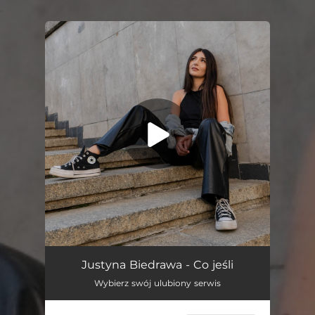
.
You're all set!
Co Jeśli
03:22
Justyna Biedrawa - Co jeśli
Wybierz swój ulubiony serwis