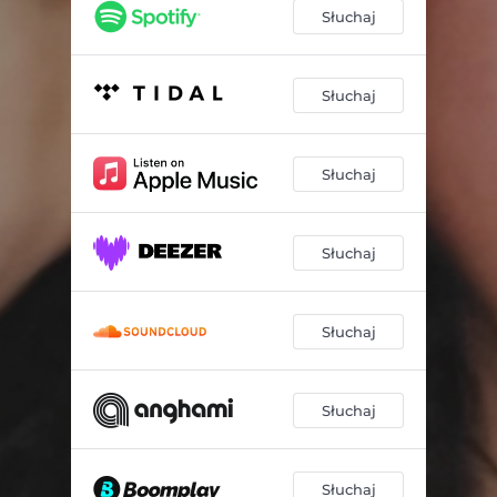
wanna.
00:48
Słuchaj
milionem
03:00
flaki
03:23
Słuchaj
przeminę
02:58
Słuchaj
Słuchaj
Słuchaj
Słuchaj
Słuchaj