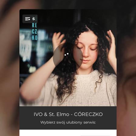
.
6
You're all set!
córeczko
01:50
IVO & St. Elmo - CÓRECZKO
Wybierz swój ulubiony serwis:
cheetah.
04:22