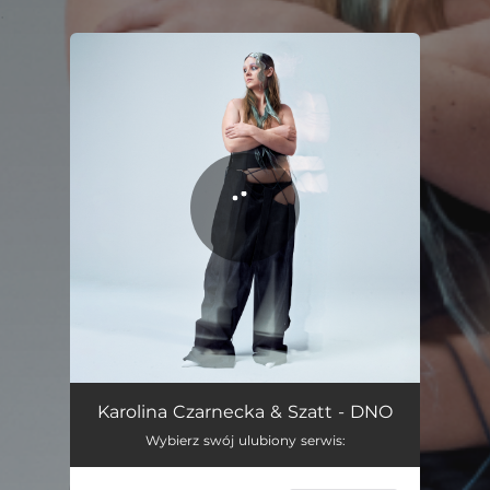
.
You're all set!
DNO
02:56
Karolina Czarnecka & Szatt - DNO
Wybierz swój ulubiony serwis: