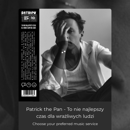
.
10
You're all set!
Zrozumiałem w tej podróży, że...
02:36
Patrick the Pan - To nie najlepszy
czas dla wrażliwych ludzi
O bzdurach, tatuażach i miłości
04:21
Choose your preferred music service