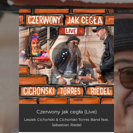
.
You're all set!
Czerwony jak cegła (Live) [feat. Sebastian Riedel]
04:16
Czerwony jak cegła (Live)
Leszek Cichoński & Cichoński-Torres Band feat.
Sebastian Riedel