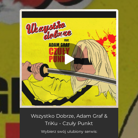
.
You're all set!
Czuły Punkt
02:56
Wszystko Dobrze, Adam Graf &
TriKu - Czuły Punkt
Wybierz swój ulubiony serwis: