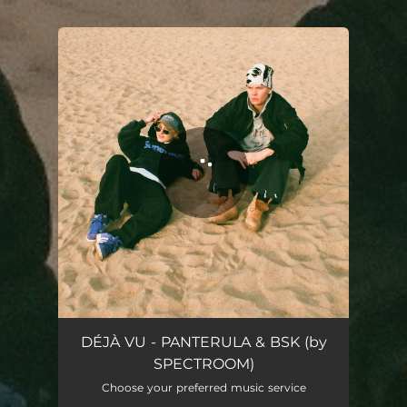
You're all set!
DÉJÀ VU
03:14
DÉJÀ VU - PANTERULA & BSK (by
SPECTROOM)
Choose your preferred music service