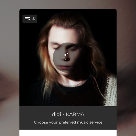
.
5
You're all set!
KARMA
02:49
didi - KARMA
Choose your preferred music service
KARMA (Live)
02:49