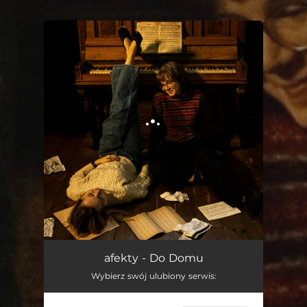
You're all set!
Do Domu
03:20
afekty - Do Domu
Wybierz swój ulubiony serwis: