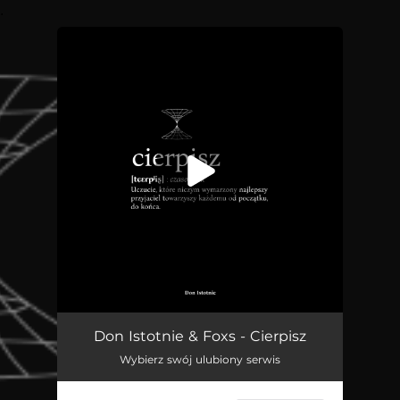
.
You're all set!
Cierpisz
03:25
Don Istotnie & Foxs - Cierpisz
Wybierz swój ulubiony serwis