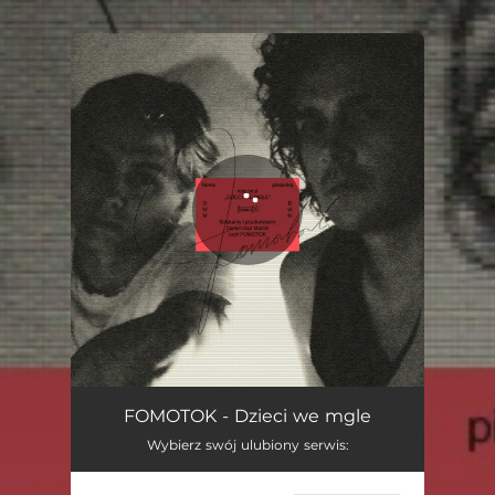
You're all set!
Dzieci we mgle
04:02
FOMOTOK - Dzieci we mgle
Wybierz swój ulubiony serwis: