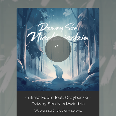
.
You're all set!
Dziwny Sen Niedźwiedzia (feat. Oczybaszki)
04:04
Łukasz Fudro feat. Oczybaszki -
Dziwny Sen Niedźwiedzia
Wybierz swój ulubiony serwis: