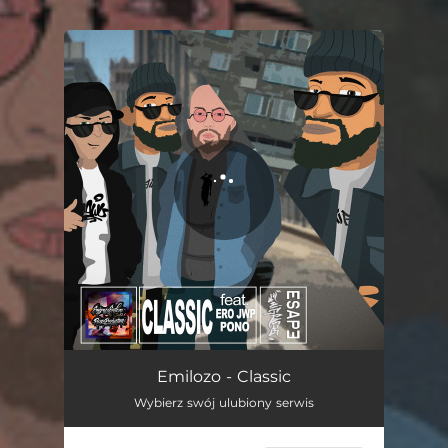
.
You're all set!
Classic
03:43
Emilozo - Classic
Wybierz swój ulubiony serwis