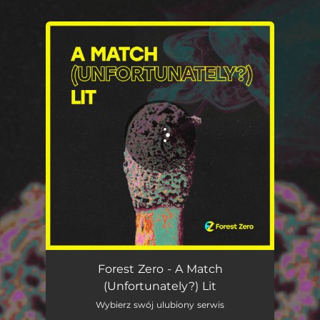
You're all set!
A Match (Unfortunately?) Lit
03:07
Forest Zero - A Match
(Unfortunately?) Lit
Wybierz swój ulubiony serwis