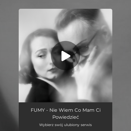
.
You're all set!
Nie Wiem Co Mam Ci Powiedzieć
03:08
FUMY - Nie Wiem Co Mam Ci
Powiedzieć
Wybierz swój ulubiony serwis