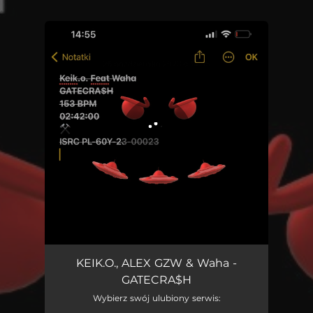
.
You're all set!
GATECRA$H
02:50
KEIK.O., ALEX GZW & Waha -
GATECRA$H
Wybierz swój ulubiony serwis: