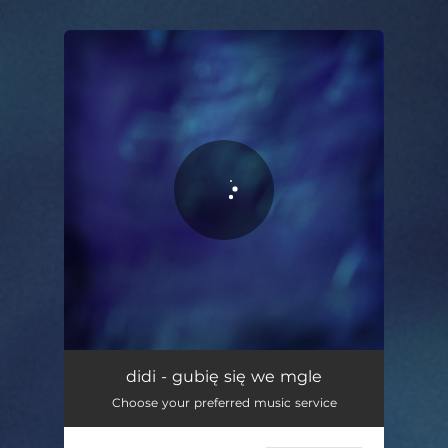
.
You're all set!
gubię się we mgle
03:03
didi - gubię się we mgle
Choose your preferred music service