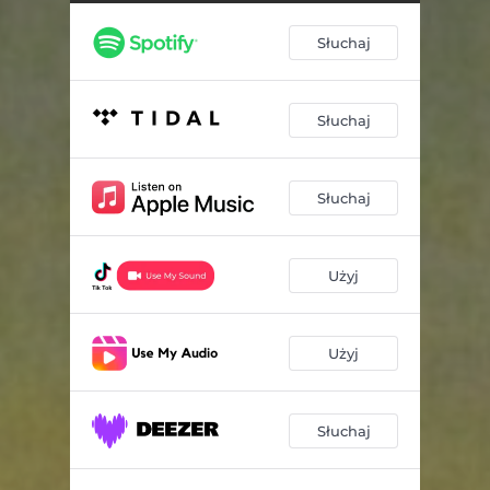
Słuchaj
Słuchaj
Słuchaj
Użyj
Użyj
Słuchaj