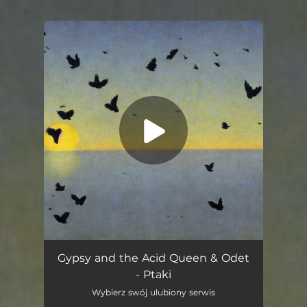
.
You're all set!
Ptaki
03:27
Gypsy and the Acid Queen & Odet
- Ptaki
Wybierz swój ulubiony serwis