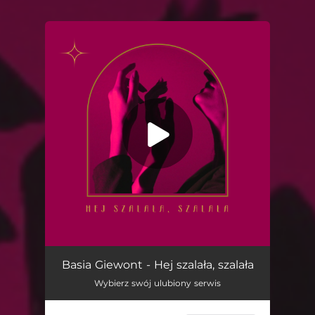
You're all set!
Hej Szalała, Szalała
02:46
Basia Giewont - Hej szalała, szalała
Wybierz swój ulubiony serwis