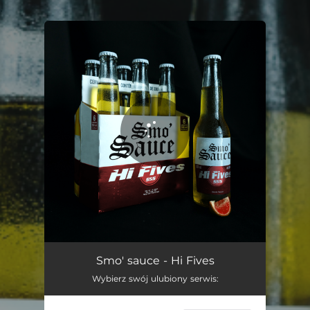
.
You're all set!
Hi Fives
02:43
Smo' sauce - Hi Fives
Wybierz swój ulubiony serwis: