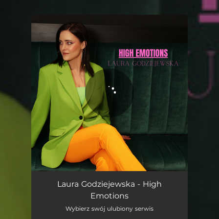
.
You're all set!
High Emotions
02:57
Laura Godziejewska - High
Emotions
Wybierz swój ulubiony serwis