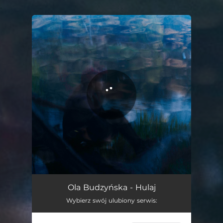
.
You're all set!
Hulaj
04:42
Ola Budzyńska - Hulaj
Wybierz swój ulubiony serwis: