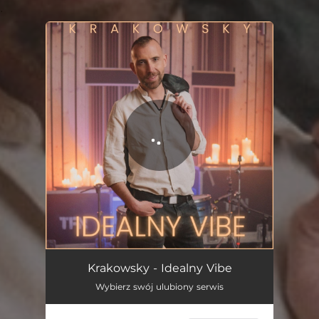
.
You're all set!
Idealny Vibe
04:03
Krakowsky - Idealny Vibe
Wybierz swój ulubiony serwis