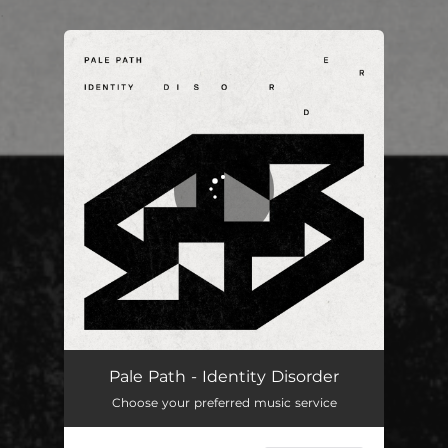
.
You're all set!
Identity Disorder
03:42
Pale Path - Identity Disorder
Choose your preferred music service