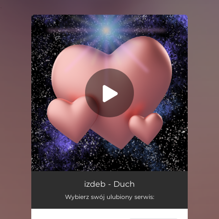
.
You're all set!
Duch
03:21
izdeb - Duch
Wybierz swój ulubiony serwis: