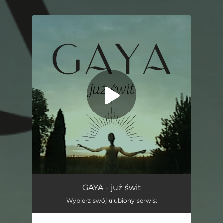
.
You're all set!
Już Świt
03:23
GAYA - już świt
Wybierz swój ulubiony serwis: