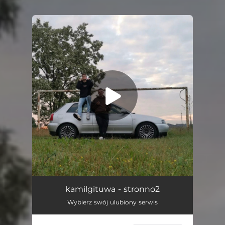
.
You're all set!
Stronno2
06:39
kamilgituwa - stronno2
Wybierz swój ulubiony serwis