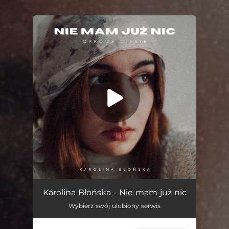
.
You're all set!
Nie Mam Już Nic
03:25
Karolina Błońska - Nie mam już nic
Wybierz swój ulubiony serwis