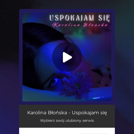
.
You're all set!
Uspokajam Się
03:47
Karolina Błońska - Uspokajam się
Wybierz swój ulubiony serwis