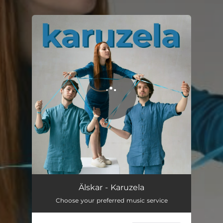
.
You're all set!
Karuzela
03:20
Älskar - Karuzela
Choose your preferred music service