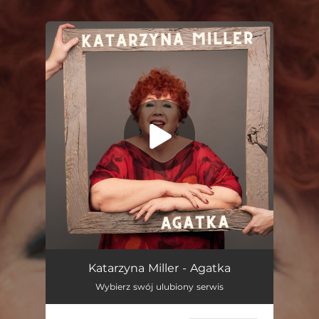
.
You're all set!
Agatka
03:52
Katarzyna Miller - Agatka
Wybierz swój ulubiony serwis