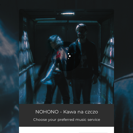
.
You're all set!
Kawa na czczo
03:47
NOHONO - Kawa na czczo
Choose your preferred music service